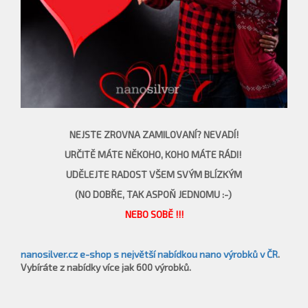
NEJSTE ZROVNA ZAMILOVANÍ? NEVADÍ!
URČITĚ MÁTE NĚKOHO, KOHO MÁTE RÁDI!
UDĚLEJTE RADOST VŠEM SVÝM BLÍZKÝM
(NO DOBŘE, TAK ASPOŇ JEDNOMU :-)
NEBO SOBĚ !!!
nanosilver.cz e-shop s největší nabídkou nano výrobků v ČR
.
Vybíráte z nabídky více jak 600 výrobků.