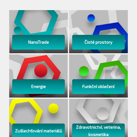
NanoTrade
Čisté prostory
Energie
Funkční oblečení
Zdravotnictví, veterina,
Zušlechťování materiálů
kosmetika