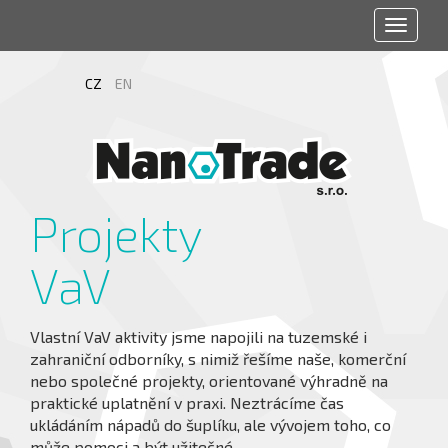
Toggle
navigat
CZ
EN
Projekty
VaV
Vlastní VaV aktivity jsme napojili na tuzemské i
zahraniční odborníky, s nimiž řešíme naše, komerční
nebo společné projekty, orientované výhradně na
praktické uplatnění v praxi. Neztrácíme čas
ukládáním nápadů do šuplíku, ale vývojem toho, co
může pomoci a být užitečné.