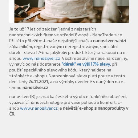
Je to už 17 let od založení jedné z nejstarších
nanotechnických firem ve střední Evropě - NanoTrade s.r.o.
Při této příležitosti naše nejsilnější značka
nanosilver
nabízí
zákazníkům, registrovaným i neregistrovaným, speciální
dárek - slevu 17% na jakýkoliv produkt, který si nakoupí na e-
shopu
www.nanosilver.cz
Všichni oslavíme naše narozeniny,
vy navíc od nás dostanete
"dárek" ve výši 17% slevy
, při
použití speciálního slevového kódu, který najdete na
stránkách e-shopu. Narozeninová sleva platí pouze v tento
den, tedy
24.11.2021
, a na výrobky uvedené v daný den na e-
shopu
nanosilver.cz
nanosilver(R) je značka českého výrobce funkčního oblečení,
využívající nanotechnologie pro vaše pohodlí a komfort. E-
shop
www.nanosilver.cz
je
největší e-shop s nanoprodukty v
ČR
.