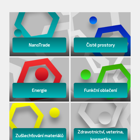
NanoTrade
Čisté prostory
Energie
Funkční oblečení
Zdravotnictví, veterina,
Zušlechťování materiálů
kosmetika