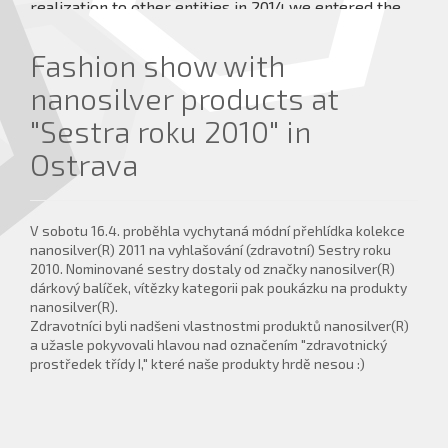
realization to other entities in 2014 we entered the
market with our own Veterinary Medical Devices
under the brand TraumaPet® which achieve high
Fashion show with
healing effects.
nanosilver products at
more details ...
"Sestra roku 2010" in
Ostrava
V sobotu 16.4. proběhla vychytaná módní přehlídka kolekce
nanosilver(R) 2011 na vyhlašování (zdravotní) Sestry roku
2010. Nominované sestry dostaly od značky nanosilver(R)
dárkový balíček, vítězky kategorii pak poukázku na produkty
nanosilver(R).
Zdravotníci byli nadšeni vlastnostmi produktů nanosilver(R)
a užasle pokyvovali hlavou nad označením "zdravotnický
prostředek třídy I," které naše produkty hrdě nesou :)