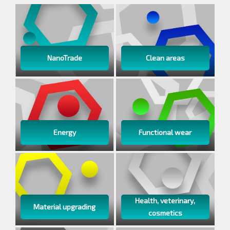
NanoTrade
Clean areas
Energy
Functional wear
Health, veterinary,
Material upgrading
cosmetics