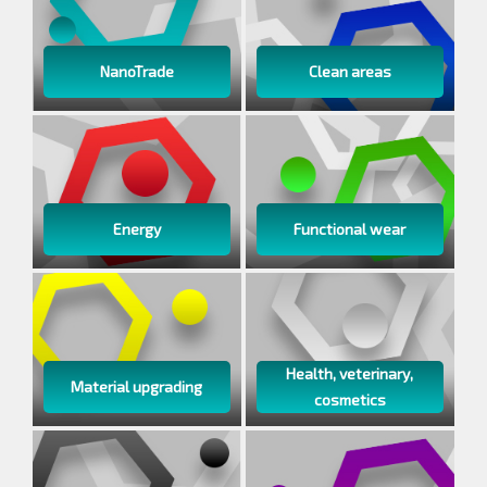
NanoTrade
Clean areas
Energy
Functional wear
Health, veterinary,
Material upgrading
cosmetics